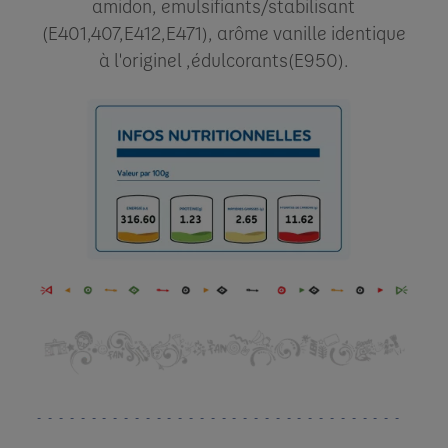
amidon, emulsifiants/stabilisant
(E401,407,E412,E471), arôme vanille identique
à l'originel ,édulcorants(E950).