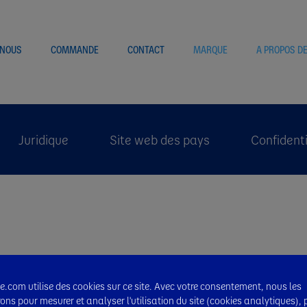
 NOUS
COMMANDE
CONTACT
MARQUE
A PROPOS D
Juridique
Site web des pays
Confidenti
.com utilise des cookies sur ce site. Avec votre consentement, nous les
erons pour mesurer et analyser l'utilisation du site (cookies analytiques),