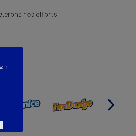
élérons nos efforts
ille
 pour
es