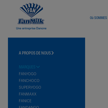
Où SOMMES
A PROPOS DE NOUS​
FANMILK GHANA
MARQUES
FANYOGO
FANCHOCO
SUPERYOGO
FANMAXX
FANICE
FANDANGO