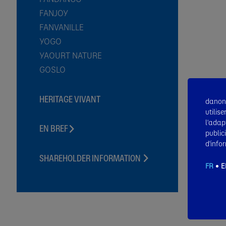
FANJOY
FANVANILLE
YOGO
YAOURT NATURE
GOSLO
HERITAGE VIVANT​
danone
utilis
l'adap
EN BREF​
public
Facts & figures
d'infor
RECONNAISSANCE EXTERNE
SHAREHOLDER INFORMATION
FR
E
BOARD OF DIRECTORS