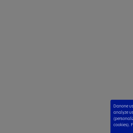
Danone use
analyze usa
(personali
cookies). 