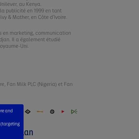
nilever, au Kenya.​
a publicité en 1999 en tant
vy & Mather, en Côte d’Ivoire.​
res en marketing, communication
djan. Il a également étudié
 Royaume-Uni.​
re, Fan Milk PLC (Nigeria) et Fan
ure and
 (targeting
ric Leblan