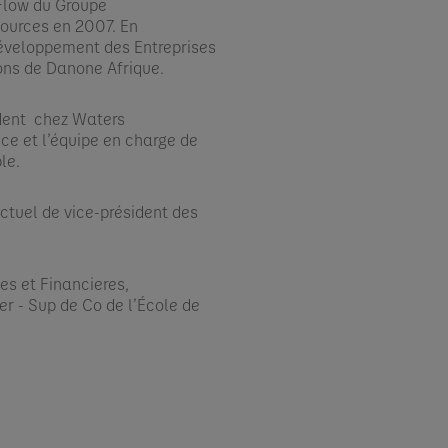
Flow du Groupe
Sources en 2007. En
 Développement des Entreprises
ons de Danone Afrique.​
dent chez Waters
nce et l’équipe en charge de
e.​
ctuel de vice-président des
es et Financieres,
r - Sup de Co de l’École de