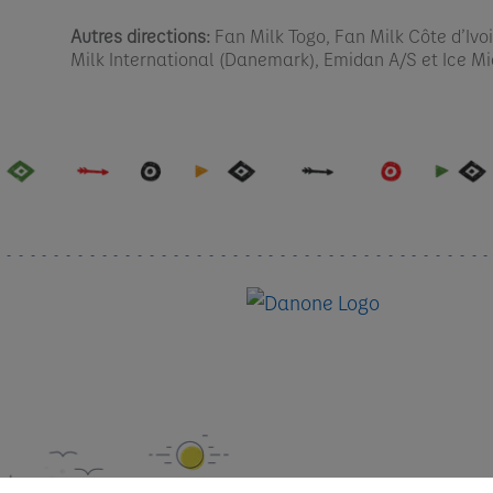
Autres directions:
Fan Milk Togo, Fan Milk Côte d’Ivoi
Milk International (Danemark), Emidan A/S et Ice M