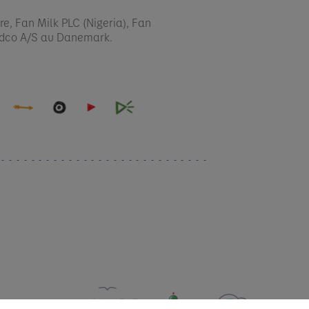
re, Fan Milk PLC (Nigeria), Fan
idco A/S au Danemark.​