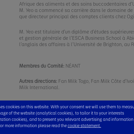
Afrique des aliments et des soins buccodentaires d’U
M. Yeo a commencé sa carrière dans le domaine de l
que directeur principal des comptes clients chez Ogil
M. Yeo est titulaire d’un diplôme d’études supérieu
et gestion générale de l’ESCA Business School à Abi
l’anglais des affaires à l’Université de Brighton, au
Membres du Comité:
NÉANT
Autres directions:
Fan Milk Togo, Fan Milk Côte d’Ivoi
Milk International.
s cookies on this website. With your consent we will use them to meas
ge of the website (analytical cookies), to tailor it to your interests
zation cookies), and to present you relevant advertising and information
Frede
For more information please read the
cookie statement.