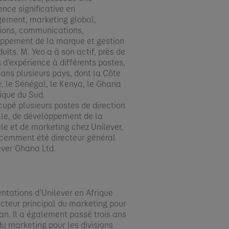
ence significative en
ment, marketing global,
ions, communications,
ppement de la marque et gestion
uits. M. Yeo a à son actif, près de
 d’expérience à différents postes,
dans plusieurs pays, dont la Côte
re, le Sénégal, le Kenya, le Ghana
rique du Sud.​
ccupé plusieurs postes de direction
le, de développement de la
èle et de marketing chez Unilever,
écemment été directeur général
ever Ghana Ltd.
entations d’Unilever en Afrique
ecteur principal du marketing pour
an. Il a également passé trois ans
du marketing pour les divisions