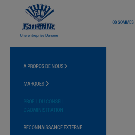
Où SOMMES
A PROPOS DE NOUS​
Heritage Vivant
MARQUES
FANVANILLE
FANCHOCO
PROFIL DU CONSEIL
SUPERYOGO
D'ADMINISTRATION
FANICE
FANDANGO
RECONNAISSANCE EXTERNE
FANYOGO