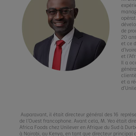
expéri
manage
opérat
dévelo
de prod
20 ans
et ce 
d’Ivoi
et l’Af
Il a o
généra
client
et a r
d’Unil
Auparavant, il était directeur général des 16 représ
de l’Ouest francophone. Avant cela, M. Yeo était dir
Africa Foods chez Unilever en Afrique du Sud à Durb
à Nairobi, au Kenya, en tant que directeur principal 