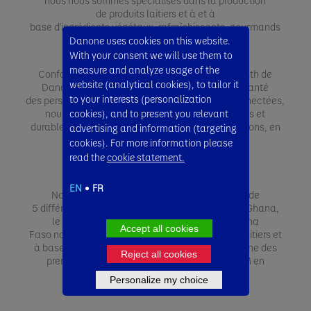
nous nous sommes spécialisés dans la production
de produits laitiers et à et à
base d'ingrédients végétaux, rafraîchissants, gourmands
et nutritifs.​
Danone uses cookies on this website.
With your consent we will use them to
measure and analyze usage of the
Conformément à la vision One Planet, One Health de
website (analytical cookies), to tailor it
Danone, reflètant une forte conviction que la santé
to your interests (personalization
des personnes et celle de la planète sont interconnectées,
cookies), and to present you relevant
nous aspirons à inculquer des habitudes saines et
durables de consommation d'aliments et de boissons, en
advertising and information (targeting
Afrique de l’Ouest.
cookies). For more information please
read the
cookie statement.
EN
FR
Nous offrons actuellement, aux populations de
5 différents pays ouest-africains, notamment le Ghana,
le Nigéria, la Côte d'Ivoire, le Togo et le Burkina
Accept all cookies
Faso notre gamme saine et nutritive de produits laitiers et
à base d'ingrédients végétaux, devenant ainsi l'une des
Reject all cookies
premières multinationales certifiées B CorpTM en
Ouest L'Afrique d'ici 2025.
Personalize my choice