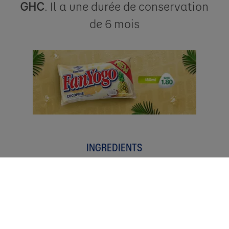
GHC
. Il a une durée de conservation
de 6 mois​
INGREDIENTS
Water, sugar, milk solids non-fat
vegetable fat, starch,
emulsifier/stabilizer (E401, E412,