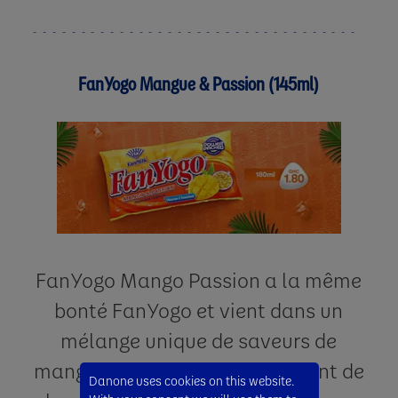
FanYogo Mangue & Passion (145ml)
FanYogo Mango Passion a la même
bonté FanYogo et vient dans un
mélange unique de saveurs de
mangue et de passion. Il contient de
Danone uses cookies on this website.