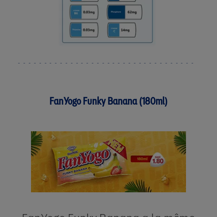
FanYogo Funky Banana (180ml)