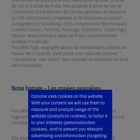
de lait et à base de fruits. Nos produits à base de lait se
composent d’une gamme de crèmes glacées, de boissons
au lait aromatisées congelées et de boissons au yaourt
(congelées ou buvables), et ils comprennent des marques
comme Fanice, FanXtra, Fanyogo, Fanchoco, SuperYogo,
Yaourt. Notre produit à base de fruits comprend notre
marque Fandango.
Fan Milk Togo, engagée depuis de nombreuses années en
faveur de la qualité, s’est jointe à la vision de Danone ’’
Une planète, Une santé’’ pour assurer un écosystème plus
sain et durable.
Notre histoire – Les années pionnières
Danone uses cookies on this website.
With your consent we will use them to
measure and analyze usage of the
Fan Milk Togo est une société anonyme de droit privé
website (analytical cookies), to tailor it
togolais créée en octobre 1985 et dont le siège social est
to your interests (personalization
localisé dans la zone industrielle de Lomé (Togo).
cookies), and to present you relevant
advertising and information (targeting
Elle était spécialisée dans la fabrication de produits