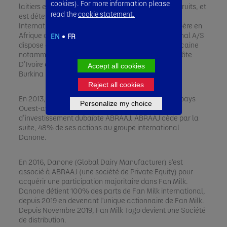
cookies). For more information please
laitiers et des boissons non alcoolisées à base de fruits, et
read the
cookie statement.
est détenue en majorité par le Groupe Fan Milk
International A/S sis à AALBORG-Danemark qui opère en
Afrique depuis 1960. Le Groupe Fan Milk International A/S
EN
FR
dispose des usines dans la sous région ouest – africaine
notamment au Ghana, au Nigeria, au Togo et en Côte
D’Ivoire et des sociétés de distribution au Benin, au
Accept all cookies
Burkina Faso .
Reject all cookies
En 2013, Fan Milk International, présente dans 06 pays
Personalize my choice
Ouest-africains, est rachetée par le groupe
d’investissement dubaïote ABRAAJ. ABRAAJ cède par la
suite, 48% de ses actions au groupe international
Danone.
En 2016, Danone (Global Dairy Manufacturer) s'est
associé à ABRAAJ (une société de Private Equity) pour
acquérir une participation majoritaire dans Fan Milk.
Danone détient 100% des parts de Fan Milk international,
depuis 2019 en devenant l'unique actionnaire de Fan Milk.​
Depuis Novembre 2019, Fan Milk Togo devient une Société
de distribution.