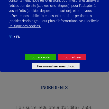
consentement, nous les utiliserons pour mesurer et analyser
l'utilisation du site (cookies analytiques), pour l'adapter à
vos intérêts (cookies de personnalisation), et pour vous
présenter des publicités et des informations pertinentes
(cookies de ciblage). Pour plus d'informations, veuillez lire la
Politique des cookies.
FR
EN
Il vient dans un pack de 85 ml et est au
prix de
50 FCFA
. Il a une durée de
conservation de 12 mois​
Tout accepter
Tout refuser
Personnaliser mes choix
INGREDIENTS
Eau, sucre, régulateur d'acidité (E330),