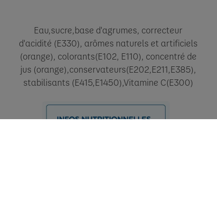
Eau,sucre,base d'agrumes, correcteur
d'acidité (E330), arômes naturels et artificiels
(orange), colorants(E102, E110), concentré de
jus (orange),conservateurs(E202,E211,E385),
stabilisants (E415,E1450),Vitamine C(E300)