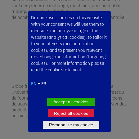
vont des pièces de rechange, machines, consommables,
aux équipements de distribution ainsi que
de nombreux autres producteurs de l'industrie alimentaire.
Danone uses cookies on this website.
With your consent we will use them to
measure and analyze usage of the
website (analytical cookies), to tailor it
to your interests (personalization
cookies), and to present you relevant
advertising and information (targeting
NOTRE GAMME
cookies). For more information please
read the
cookie statement.
EN
FR
Grâce à nos nombreuses années d'expérience dans
l'industrie laitière, nous avons développé un vaste réseau
de fournisseurs de haute qualité, et nous nous efforçons
Accept all cookies
de trouver les meilleurs fournisseurs capables de livrer des
produits ayant un bon rapport qualité/prix, pour les
Reject all cookies
besoins de nos clients.​
Personalize my choice