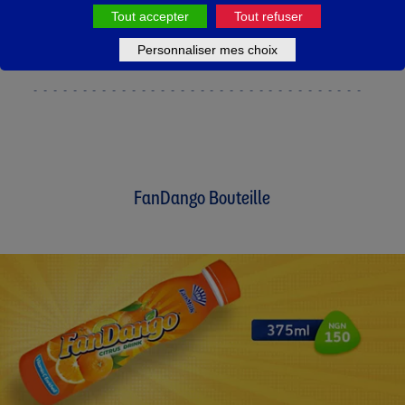
FanDango est disponible en 120 ml sachet à
Tout accepter
Tout refuser
N50
.
Personnaliser mes choix
FanDango Bouteille