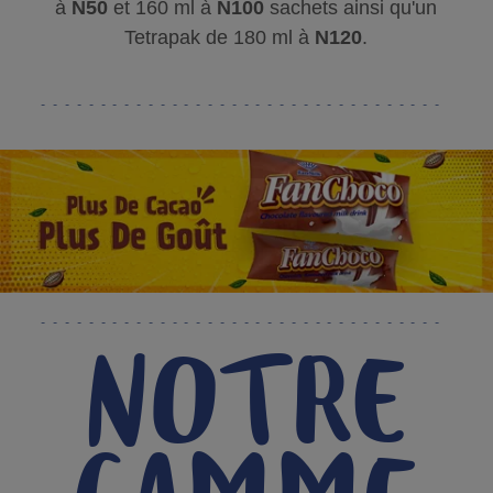
à
N50
et 160 ml à
N100
sachets ainsi qu'un
Tetrapak de 180 ml à
N120
.​
NOTRE